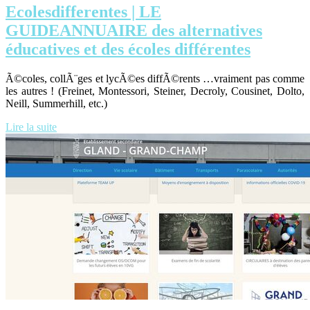
Ecoles­diffe­ren­tes | LE
GUIDEANNUAIRE des al­ter­nati­ves
éducatives et des écoles différentes
Ã©coles, collÃ¨ges et lycÃ©es diffÃ©rents …vraiment pas comme
les autres ! (Freinet, Montessori, Steiner, Decroly, Cousinet, Dolto,
Neill, Summerhill, etc.)
Lire la suite